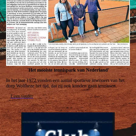
'Het mooiste tennispark van Nederland'
In het jaar 1972 vonden een aantal sportieve inwoners van het
dorp Wolfheze het tijd, dat zij ook konden gaan tennissen.
Lees verder