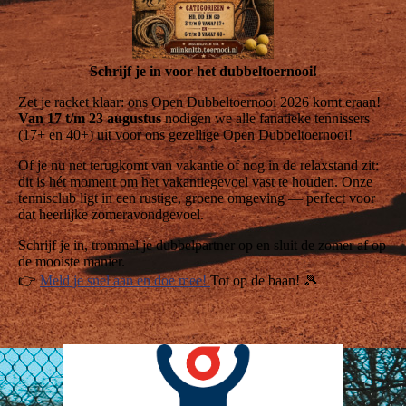
Schrijf je in voor het dubbeltoernooi!
Zet je racket klaar: ons Open Dubbeltoernooi 2026 komt eraan!
Van 17 t/m 23 augustus
nodigen we alle fanatieke tennissers
(17+ en 40+) uit voor ons gezellige Open Dubbeltoernooi!
Of je nu net terugkomt van vakantie of nog in de relaxstand zit:
dit is hét moment om het vakantiegevoel vast te houden. Onze
tennisclub ligt in een rustige, groene omgeving — perfect voor
dat heerlijke zomeravondgevoel.
Schrijf je in, trommel je dubbelpartner op en sluit de zomer af op
de mooiste manier.
👉
Meld je snel aan en doe mee!
Tot op de baan! 🎾